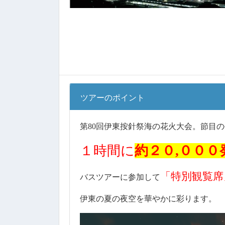
ツアーのポイント
第80回伊東按針祭海の花火大会。節目
１時間に
約２０,０００
「特別観覧席
バスツアーに参加して
伊東の夏の夜空を華やかに彩ります。