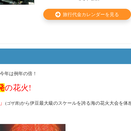
旅行代金カレンダーを見る
の今年は例年の倍！
発
の花火
!
」
から伊豆最大級のスケールを誇る海の花火大会を体
(ゴザ席)