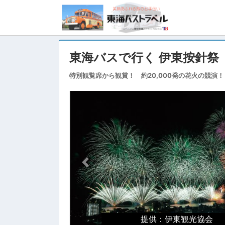
東海バスで行く 伊東按針祭
特別観覧席から観賞！ 約20,000発の花火の競演！
Previous
提供：伊東観光協会