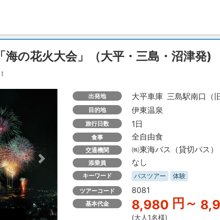
「海の花火大会」（大平・三島・沼津発)
！
大平車庫
三島駅南口（
出発地
伊東温泉
目的地
1日
旅行日数
全自由食
食事
㈱東海バス（貸切バス）
交通機関
なし
Next
添乗員
キーワード
バスツアー
体験
8081
ツアーコード
円～
8,980
8,
基本代金
(大人1名様)