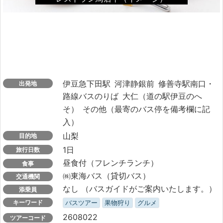
伊豆急下田駅
河津静銀前
修善寺駅南口・
出発地
路線バスのりば
大仁（道の駅伊豆のへ
そ）
その他（最寄のバス停を備考欄に記
入）
山梨
目的地
1日
旅行日数
昼食付（フレンチランチ）
食事
㈱東海バス（貸切バス）
交通機関
なし （バスガイドがご案内いたします。）
添乗員
キーワード
バスツアー
果物狩り
グルメ
2608022
ツアーコード