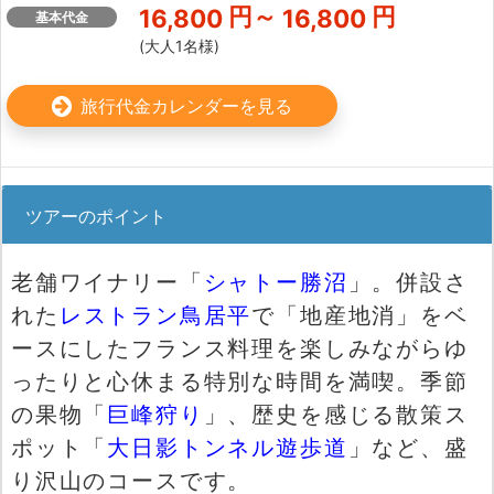
円～
円
16,800
16,800
基本代金
(大人1名様)
旅行代金カレンダーを見る
ツアーのポイント
老舗ワイナリー「
シャトー勝沼
」。併設さ
れた
レストラン鳥居平
で
「地産地消」をベ
ースにしたフランス料理を楽しみながら
ゆ
ったりと心休まる特別な時間を満喫。
季節
の果物「
巨峰狩り
」、歴史を感じる散策ス
ポット「
大日影トンネル遊歩道
」など、盛
り沢山のコースです。