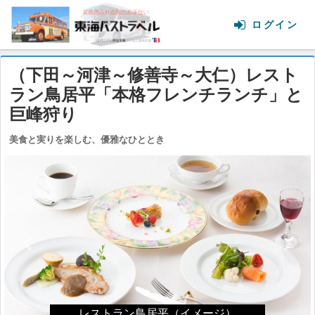
（下田～河津～修善寺～大仁）レスト
ラン鳥居平「本格フレンチランチ」と
巨峰狩り
美食と実りを楽しむ、優雅なひととき
Previous
Next
レストラン鳥居平（イメージ）