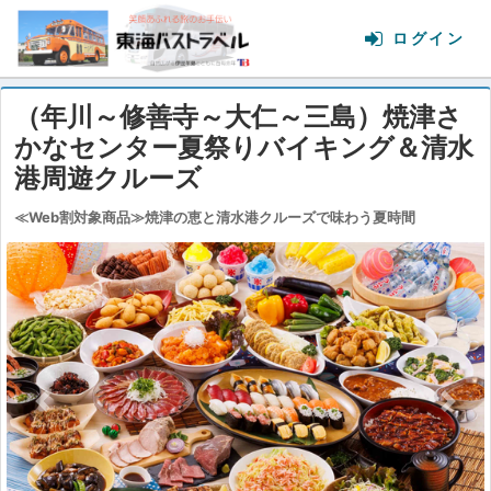
（年川～修善寺～大仁～三島）焼津さ
かなセンター夏祭りバイキング＆清水
港周遊クルーズ
≪Web割対象商品≫焼津の恵と清水港クルーズで味わう夏時間
Previous
Next