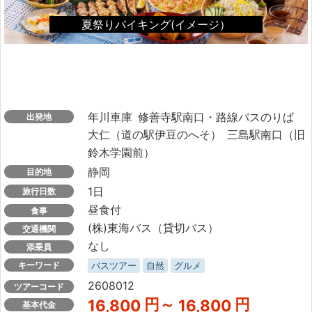
夏祭りバイキング(イメージ）
年川車庫
修善寺駅南口・路線バスのりば
出発地
大仁（道の駅伊豆のへそ）
三島駅南口（旧
鈴木学園前）
静岡
目的地
1日
旅行日数
昼食付
食事
(株)東海バス（貸切バス）
交通機関
なし
添乗員
キーワード
バスツアー
自然
グルメ
2608012
ツアーコード
円～
円
16,800
16,800
基本代金